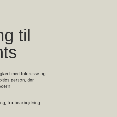
g til
nts
aglært med Interesse og
bitiøs person, der
modern
ing, træbearbejdning