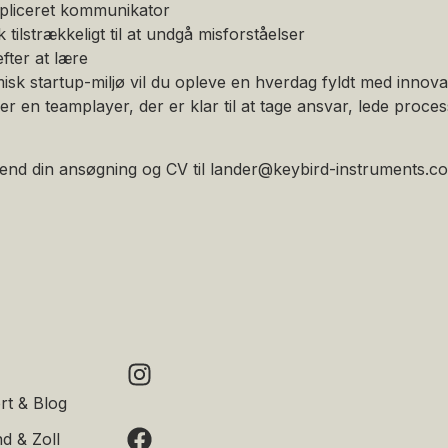
liceret kommunikator
tilstrækkeligt til at undgå misforståelser
efter at lære
sk startup-miljø vil du opleve en hverdag fyldt med innovat
er en teamplayer, der er klar til at tage ansvar, lede proces
end din ansøgning og CV til lander@keybird-instruments.com 
rt & Blog
d & Zoll