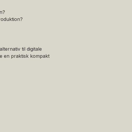
on?
roduktion?
ernativ til digitale
abe en praktisk kompakt