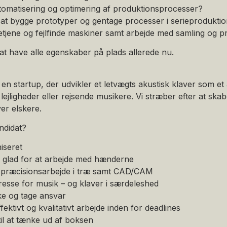
tomatisering og optimering af produktionsprocesser?
at bygge prototyper og gentage processer i serieprodukti
tjene og fejlfinde maskiner samt arbejde med samling og p
at have alle egenskaber på plads allerede nu.
n startup, der udvikler et letvægts akustisk klaver som et alt
å lejligheder eller rejsende musikere. Vi stræber efter at sk
ver elskere.
ndidat?
iseret
g glad for at arbejde med hænderne
r præcisionsarbejde i træ samt CAD/CAM
resse for musik – og klaver i særdeleshed
ske og tage ansvar
fektivt og kvalitativt arbejde inden for deadlines
til at tænke ud af boksen