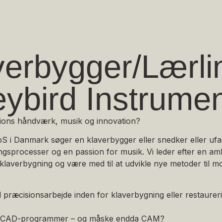
erbygger/Lærlin
ybird Instrume
ions håndværk, musik og innovation?
S i Danmark søger en klaverbygger eller snedker eller uf
lingsprocesser og en passion for musik. Vi leder efter en am
 klaverbygning og være med til at udvikle nye metoder til 
præcisionsarbejde inden for klaverbygning eller restaurer
l CAD-programmer – og måske endda CAM?