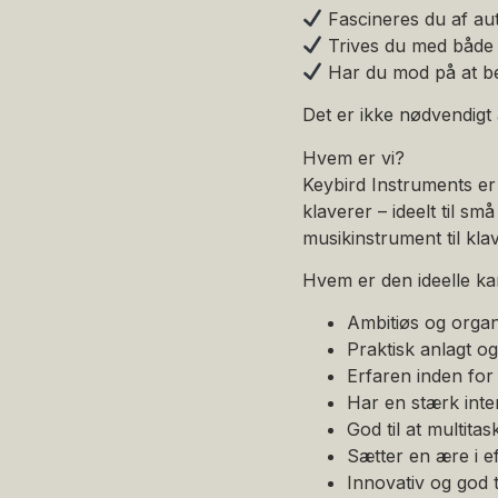
Fascineres du af au
Trives du med både 
Har du mod på at be
Det er ikke nødvendigt 
Hvem er vi?
Keybird Instruments er e
klaverer – ideelt til sm
musikinstrument til kla
Hvem er den ideelle ka
Ambitiøs og organ
Praktisk anlagt o
Erfaren inden fo
Har en stærk inte
God til at multita
Sætter en ære i ef
Innovativ og god 