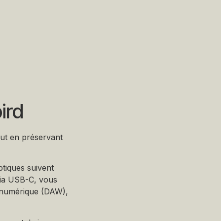
ird
ut en préservant
tiques suivent
 via USB-C, vous
o numérique (DAW),