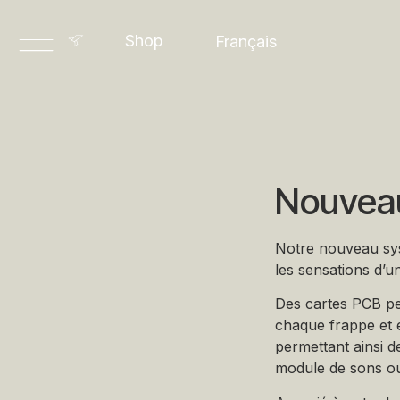
Dansk
Shop
Français
Deutsch
Nouveau
Notre nouveau sys
les sensations d’u
Des cartes PCB pe
chaque frappe et e
permettant ainsi 
module de sons ou