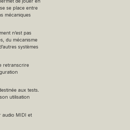
permet de jouer en
se se place entre
ons mécaniques
ment n’est pas
hes, du mécanisme
d’autres systèmes
e retranscrire
iguration
estinée aux tests.
on utilisation
er audio MIDI et