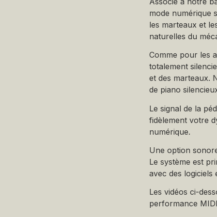
Associé à notre b
mode numérique sa
les marteaux et le
naturelles du méc
Comme pour les au
totalement silenc
et des marteaux. 
de piano silencieu
Le signal de la pé
fidèlement votre d
numérique.
Une option sonore 
Le système est pri
avec des logiciel
Les vidéos ci-desso
performance MIDI 