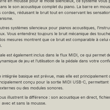
arre en mousse pour le mode silencieux, ce système vous 
ns le son acoustique complet du piano. La barre en mous
s cordes, réduisant le bruit tout en conservant les sensati
anisme.
tres systèmes silencieux pour pianos acoustiques, l’instru
ieux. Vous entendrez toujours le bruit mécanique des touc
Nos mesures montrent que ce bruit est comparable à celui 
x.
dale est également inclus dans le flux MIDI, ce qui permet d
ynamique de jeu et l’utilisation de la pédale dans votre conf
intégrée basique est prévue, mais elle est principalement d
ncipalement conçu pour la sortie MIDI USB-C, permettant s
s externes ou des modules sonores.
us illustrent la différence : son acoustique en direct, fichi
avec et sans la mousse.