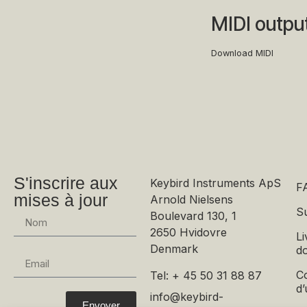
MIDI outpu
Download MIDI
S'inscrire aux
Keybird Instruments ApS
F
mises à jour
Arnold Nielsens
S
Boulevard 130, 1
2650 Hvidovre
Li
Denmark
d
Co
Tel: + 45 50 31 88 87
d’
info@keybird-
Envoyer