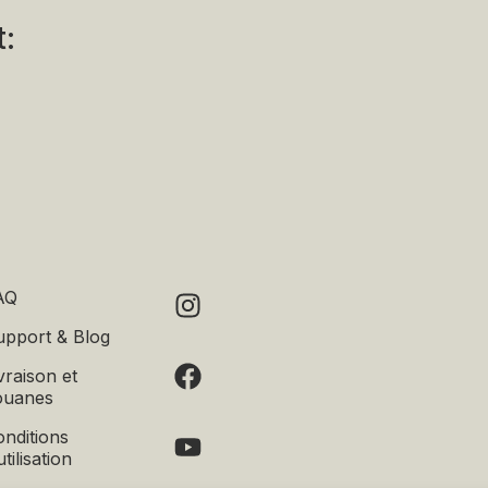
t:
AQ
upport & Blog
vraison et
ouanes
nditions
utilisation