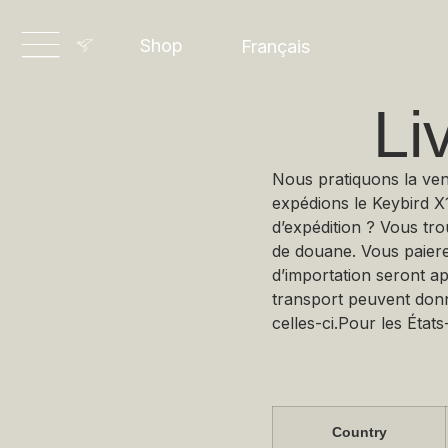
Dansk
Shop
Français
Deutsch
Li
Nous pratiquons la vent
expédions le Keybird X
d’expédition ? Vous tr
de douane. Vous paiere
d’importation seront ap
transport peuvent donn
celles-ci.Pour les État
Country