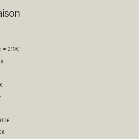
raison
c = 210€
ee
0€
€
310€
0€