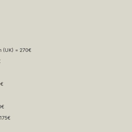
€
€
€
m (UK) = 270€
€
0€
0€
 175€