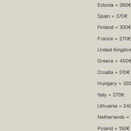
Estonia = 260
Spain = 370€
Finland = 300
France = 270
United Kingdo
Greece = 400
Croatia = 510€
Hungary = 32
Italy = 270€
Lithuania = 24
Netherlands =
Poland = 150€