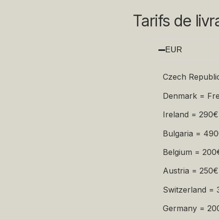
Tarifs de liv
EUR
Czech Republi
Denmark = Fr
Ireland = 290€
Bulgaria = 49
Belgium = 200
Austria = 250€
Switzerland = 
Germany = 20