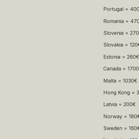
Portugal = 40
Romania = 47
Slovenia = 27
Slovakia = 120
Estonia = 260
Canada = 170
Malta = 1030€
Hong Kong = 
Latvia = 200€
Norway = 180
Sweden = 160