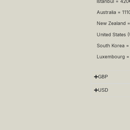
İstanbul = 420
Australia = 11
New Zealand 
United States 
South Korea =
Luxembourg =
GBP
USD