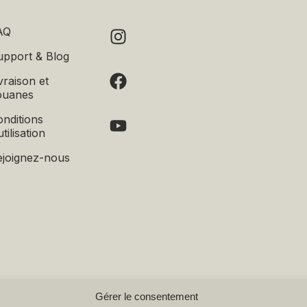
AQ
upport & Blog
vraison et
ouanes
nditions
utilisation
ejoignez-nous
Gérer le consentement