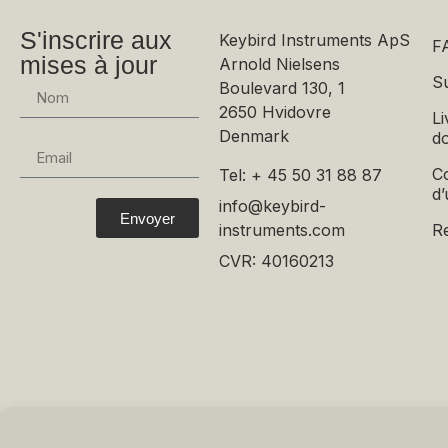
S'inscrire aux
Keybird Instruments ApS
F
mises à jour
Arnold Nielsens
S
Boulevard 130, 1
2650 Hvidovre
Li
Denmark
d
Co
Tel: + 45 50 31 88 87
d’
info@keybird-
Envoyer
instruments.com
R
CVR: 40160213